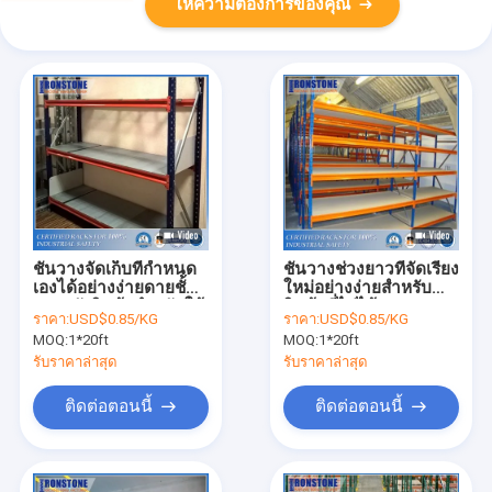
ให้ความต้องการของคุณ
ชั้นวางจัดเก็บที่กำหนด
ชั้นวางช่วงยาวที่จัดเรียง
เองได้อย่างง่ายดายชั้น
ใหม่อย่างง่ายสำหรับ
วางคลังสินค้าสำหรับใช้
สินค้าที่ไม่ได้วางบน
ราคา:
USD$0.85/KG
ราคา:
USD$0.85/KG
ในอุตสาหกรรม
แท่นวาง
MOQ:
1*20ft
MOQ:
1*20ft
รับราคาล่าสุด
รับราคาล่าสุด
ติดต่อตอนนี้
ติดต่อตอนนี้