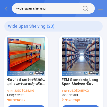
Wide Span Shelving
(23)
ชั้นวางช่วงกว้างที่ใช้กัน
FEM Standards Long
อย่างแพร่หลายสำหรับ
Span Shelves ชั้นวาง
โซลูชันการรวมที่
คลังสินค้าพร้อมการ
ราคา:
USD$0.85/KG
ราคา:
USD$0.85/KG
สมบูรณ์แบบ
ออกแบบที่แข็งแรง
MOQ:
1*20ft
MOQ:
1*20ft
รับราคาล่าสุด
รับราคาล่าสุด