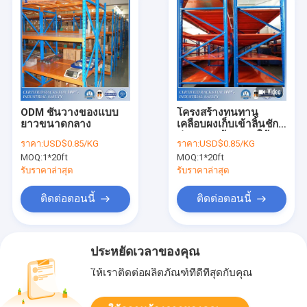
ODM ชั้นวางของแบบ
โครงสร้างทนทาน
ยาวขนาดกลาง
เคลือบผงเก็บเข้าลิ้นชัก
ช่วงยาวพร้อมการใช้
ราคา:
USD$0.85/KG
ราคา:
USD$0.85/KG
งานสูง
MOQ:
1*20ft
MOQ:
1*20ft
รับราคาล่าสุด
รับราคาล่าสุด
ติดต่อตอนนี้
ติดต่อตอนนี้
ประหยัดเวลาของคุณ
ให้เราติดต่อผลิตภัณฑ์ที่ดีที่สุดกับคุณ