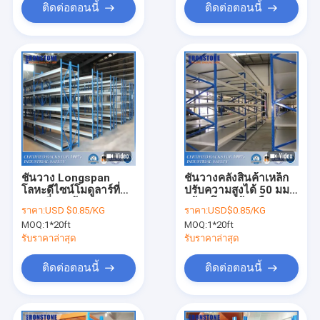
ติดต่อตอนนี้
ติดต่อตอนนี้
ชั้นวาง Longspan
ชั้นวางคลังสินค้าเหล็ก
โลหะดีไซน์โมดูลาร์ที่
ปรับความสูงได้ 50 มม.
ยอดเยี่ยมพร้อมการพก
พร้อมโหลดด้วยมือ
ราคา:
USD $0.85/KG
ราคา:
USD$0.85/KG
พาสูงและขยายได้ง่าย
MOQ:
1*20ft
MOQ:
1*20ft
รับราคาล่าสุด
รับราคาล่าสุด
ติดต่อตอนนี้
ติดต่อตอนนี้