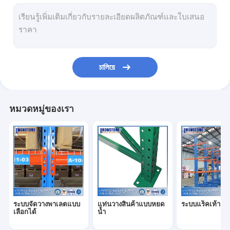
ระบบแร็ครับส่งวิทยุ
ระบบจัดวางทางเดินแคบมาก
ไดรฟ์ในระบบที่ดึง
চালিয়ে
Push Back Racking System
ชั้นวางกล่องไหล
หมวดหมู่ของเรา
ระบบจัดวางพาเลทแบบลึกสองเท่า
โมดูลการเลือกคลังสินค้า
ผลิตภัณฑ์ลวดตาข่าย
ผลิตภัณฑ์ความปลอดภัยของแร็ค
ระบบจัดวางพาเลตแบบ
แท่นวางสินค้าแบบหยด
ระบบแร็คเท้าแ
ASRS Racking System
เลือกได้
น้ำ