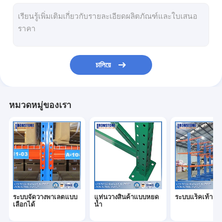
ระบบแร็ครับส่งวิทยุ
ระบบจัดวางทางเดินแคบมาก
ไดรฟ์ในระบบที่ดึง
চালিয়ে
Push Back Racking System
ชั้นวางกล่องไหล
หมวดหมู่ของเรา
ระบบจัดวางพาเลทแบบลึกสองเท่า
โมดูลการเลือกคลังสินค้า
ผลิตภัณฑ์ลวดตาข่าย
ผลิตภัณฑ์ความปลอดภัยของแร็ค
ระบบจัดวางพาเลตแบบ
แท่นวางสินค้าแบบหยด
ระบบแร็คเท้าแ
ASRS Racking System
เลือกได้
น้ำ