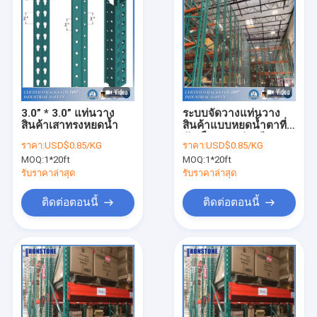
3.0” * 3.0” แท่นวาง
ระบบจัดวางแท่นวาง
สินค้าเสาทรงหยดน้ำ
สินค้าแบบหยดน้ำตาที่
คัดเลือกมาอย่างดี
ราคา:
USD$0.85/KG
ราคา:
USD$0.85/KG
สำหรับอัตราการ
MOQ:
1*20ft
MOQ:
1*20ft
หมุนเวียนสูง
รับราคาล่าสุด
รับราคาล่าสุด
ติดต่อตอนนี้
ติดต่อตอนนี้
บ้าน
สินค้า
วิดีโอ