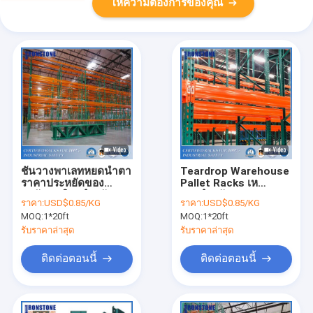
ให้ความต้องการของคุณ
ชั้นวางพาเลทหยดน้ำตา
Teardrop Warehouse
ราคาประหยัดของ
Pallet Racks เห
สหรัฐอเมริกาสำหรับ
มาะสําหรับ 40 "x48"
ราคา:
USD$0.85/KG
ราคา:
USD$0.85/KG
พื้นที่จัดเก็บที่มีความ
สหรัฐอเมริกา
MOQ:
1*20ft
MOQ:
1*20ft
หนาแน่นสูง
รับราคาล่าสุด
รับราคาล่าสุด
ติดต่อตอนนี้
ติดต่อตอนนี้