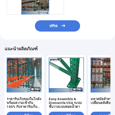
চালিয়ে
แนะนำผลิตภัณฑ์
ราคารับเก็บของในโกดัง
Easy Assemble &
มหาสมัยสําหรับ
พร้อมความเข้ากัน
Dismantle USA ระบบ
เปลี่ยนคลังสินค้า
100% กับราคารับเก็บน้ํา
ชั้นวางแบบหยดน้ำตา
ตาของสหรัฐอเมริกา