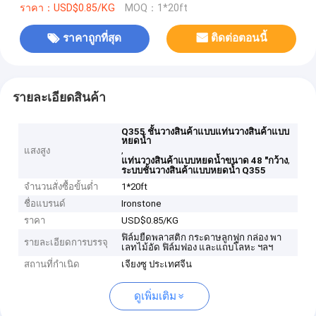
ราคา：USD$0.85/KG
MOQ：1*20ft
ราคาถูกที่สุด
ติดต่อตอนนี้
รายละเอียดสินค้า
Q355 ชั้นวางสินค้าแบบแท่นวางสินค้าแบบ
หยดน้ำ
,
แสงสูง
,
แท่นวางสินค้าแบบหยดน้ำขนาด 48 "กว้าง
ระบบชั้นวางสินค้าแบบหยดน้ำ Q355
จำนวนสั่งซื้อขั้นต่ำ
1*20ft
ชื่อแบรนด์
Ironstone
ราคา
USD$0.85/KG
ฟิล์มยืดพลาสติก กระดาษลูกฟูก กล่อง พา
รายละเอียดการบรรจุ
เลทไม้อัด ฟิล์มฟอง และแถบโลหะ ฯลฯ
สถานที่กำเนิด
เจียงซู ประเทศจีน
ดูเพิ่มเติม