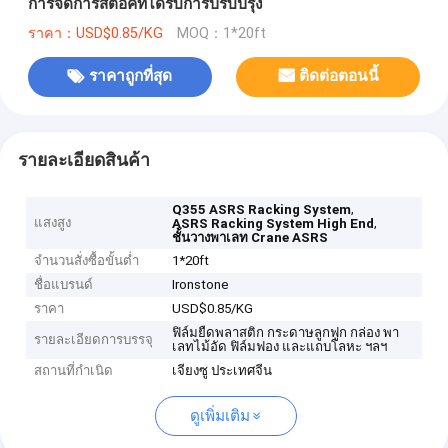
การจัดการสต็อคที่ได้รับการปรับปรุง
ราคา：USD$0.85/KG
MOQ：1*20ft
ราคาถูกที่สุด
ติดต่อตอนนี้
รายละเอียดสินค้า
,
Q355 ASRS Racking System
แสงสูง
,
ASRS Racking System High End
ชั้นวางพาเลท Crane ASRS
จำนวนสั่งซื้อขั้นต่ำ
1*20ft
ชื่อแบรนด์
Ironstone
ราคา
USD$0.85/KG
ฟิล์มยืดพลาสติก กระดาษลูกฟูก กล่อง พา
รายละเอียดการบรรจุ
เลทไม้อัด ฟิล์มฟอง และแถบโลหะ ฯลฯ
สถานที่กำเนิด
เจียงซู ประเทศจีน
ดูเพิ่มเติม