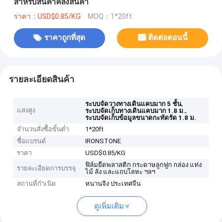
สำหรับสินค้าคลังสินค้า
ราคา：USD$0.85/KG
MOQ：1*20ft
ราคาถูกที่สุด
ติดต่อตอนนี้
รายละเอียดสินค้า
,
ระบบจัดวางทางเดินแคบมาก 5 ชั้น
แสงสูง
,
ระบบจัดเก็บทางเดินแคบมาก 1.8 ม.
ระบบจัดเก็บข้อมูลขนาดกะทัดรัด 1.8 ม.
จำนวนสั่งซื้อขั้นต่ำ
1*20ft
ชื่อแบรนด์
IRONSTONE
ราคา
USD$0.85/KG
ฟิล์มยืดพลาสติก กระดาษลูกฟูก กล่อง แท่ง
รายละเอียดการบรรจุ
ไม้ ลัง และแถบโลหะ ฯลฯ
สถานที่กำเนิด
หนานจิง ประเทศจีน
ดูเพิ่มเติม